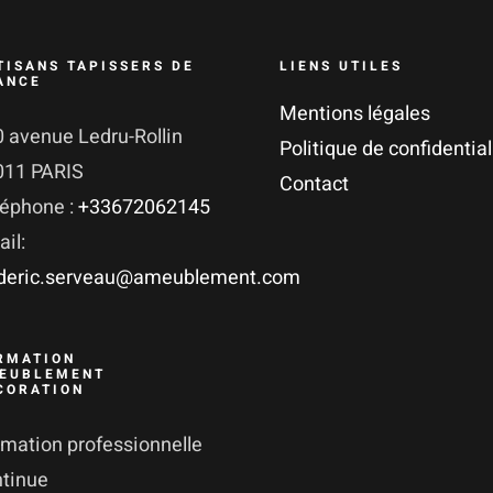
TISANS TAPISSERS DE
LIENS UTILES
ANCE
Mentions légales
 avenue Ledru-Rollin
Politique de confidential
011 PARIS
Contact
léphone :
+33672062145
il:
ederic.serveau@ameublement.com
RMATION
EUBLEMENT
CORATION
mation professionnelle
ntinue