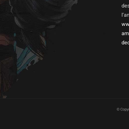
des
l’
ww
am
dec
© Copyr