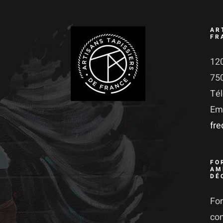
AR
FR
120
75
Té
Ema
fr
FO
AM
DÉ
For
co