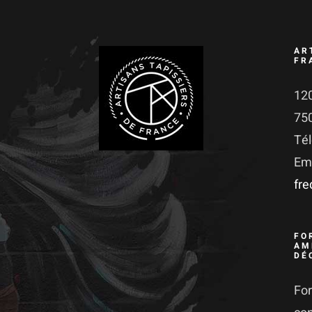
AR
FR
120
75
Té
Ema
fr
FO
AM
DÉ
For