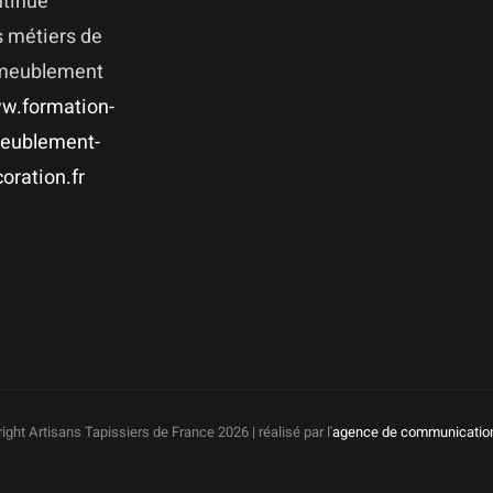
ntinue
 métiers de
ameublement
w.formation-
eublement-
oration.fr
ight Artisans Tapissiers de France
2026 | réalisé par l'
agence de communicatio