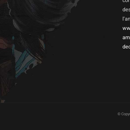
co
des
l’
ww
am
dec
© Copyr