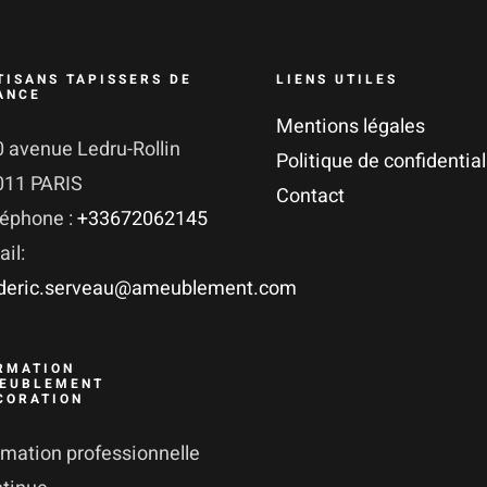
TISANS TAPISSERS DE
LIENS UTILES
ANCE
Mentions légales
 avenue Ledru-Rollin
Politique de confidential
011 PARIS
Contact
léphone :
+33672062145
il:
ederic.serveau@ameublement.com
RMATION
EUBLEMENT
CORATION
mation professionnelle