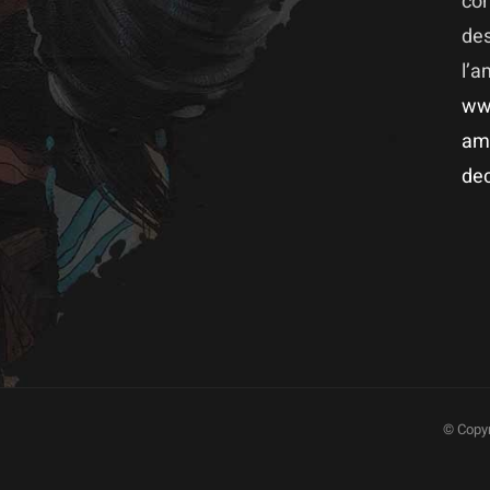
co
des
l’
ww
am
dec
© Copyr