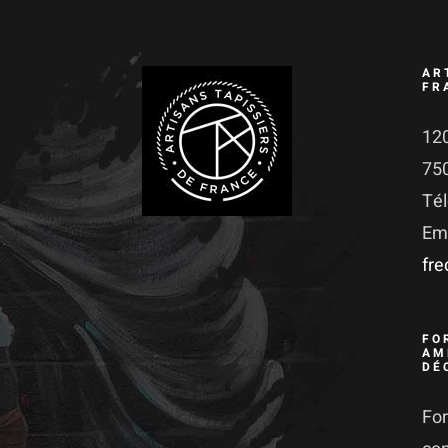
AR
FR
120
75
Té
Ema
fr
FO
AM
DÉ
For