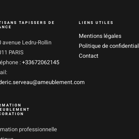
TISANS TAPISSERS DE
LIENS UTILES
ANCE
Mentions légales
 avenue Ledru-Rollin
Politique de confidential
011 PARIS
Contact
léphone :
+33672062145
il:
ederic.serveau@ameublement.com
RMATION
EUBLEMENT
CORATION
mation professionnelle