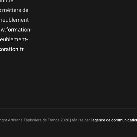
ntinue
 métiers de
ameublement
w.formation-
eublement-
oration.fr
ight Artisans Tapissiers de France
2026 | réalisé par l'
agence de communicatio