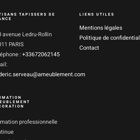
TISANS TAPISSERS DE
LIENS UTILES
ANCE
Mentions légales
 avenue Ledru-Rollin
Politique de confidential
011 PARIS
Contact
léphone :
+33672062145
il:
ederic.serveau@ameublement.com
RMATION
EUBLEMENT
CORATION
mation professionnelle
ntinue