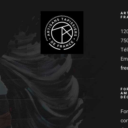
AR
FR
120
75
Té
Ema
fr
FO
AM
DÉ
For
co