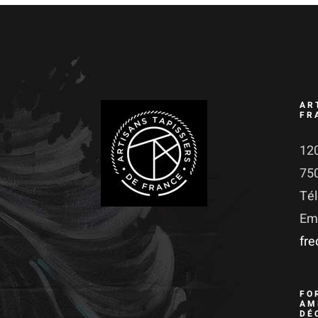
AR
FR
120
75
Té
Ema
fr
FO
AM
DÉ