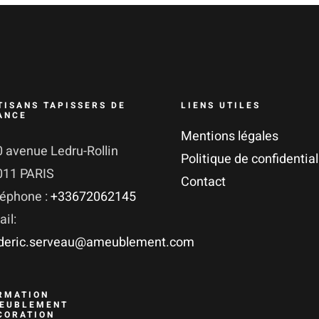
TISANS TAPISSERS DE
LIENS UTILES
ANCE
Mentions légales
 avenue Ledru-Rollin
Politique de confidential
011 PARIS
Contact
léphone :
+33672062145
il:
ederic.serveau@ameublement.com
RMATION
EUBLEMENT
CORATION