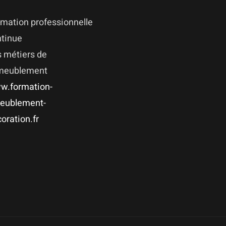
mation professionnelle
ntinue
 métiers de
ameublement
w.formation-
eublement-
oration.fr