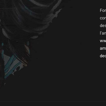
For
co
des
l’
ww
am
dec