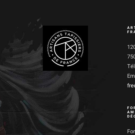
AR
FR
120
75
Té
Ema
fr
FO
AM
DÉ
For