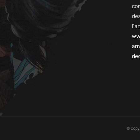
co
des
l’
ww
am
dec
© Copyr