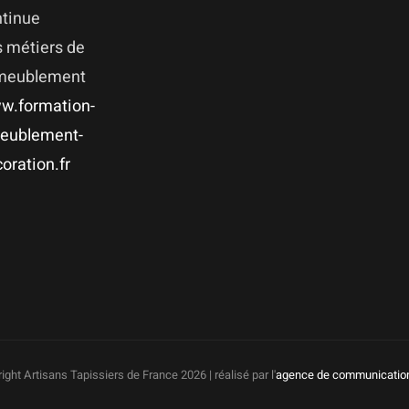
ntinue
 métiers de
ameublement
w.formation-
eublement-
oration.fr
ight Artisans Tapissiers de France
2026 | réalisé par l'
agence de communicatio