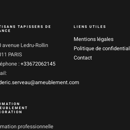
TISANS TAPISSERS DE
LIENS UTILES
ANCE
Mentions légales
 avenue Ledru-Rollin
Politique de confidential
011 PARIS
Contact
léphone :
+33672062145
il:
ederic.serveau@ameublement.com
RMATION
EUBLEMENT
CORATION
mation professionnelle