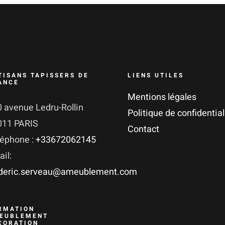
TISANS TAPISSERS DE
LIENS UTILES
ANCE
Mentions légales
 avenue Ledru-Rollin
Politique de confidential
011 PARIS
Contact
léphone :
+33672062145
il:
ederic.serveau@ameublement.com
RMATION
EUBLEMENT
CORATION