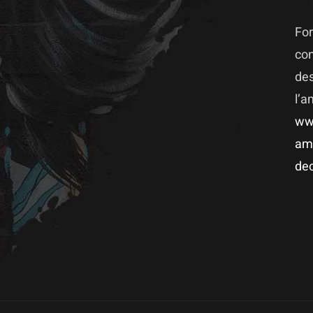
For
co
des
l’
ww
am
dec