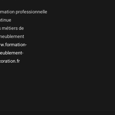
mation professionnelle
ntinue
 métiers de
ameublement
w.formation-
eublement-
oration.fr