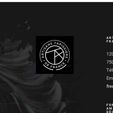
AR
FR
120
75
Té
Ema
fr
FO
AM
DÉ