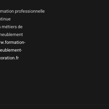
mation professionnelle
ntinue
 métiers de
ameublement
w.formation-
eublement-
oration.fr