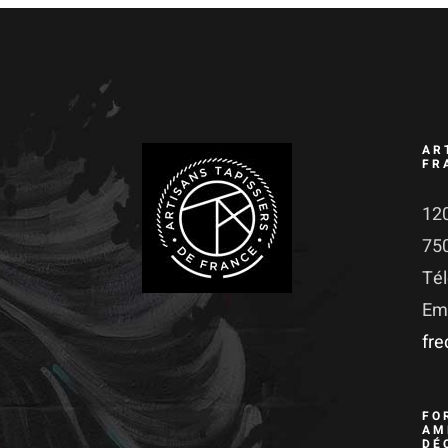
AR
FR
120
75
Té
Ema
fr
FO
AM
DÉ