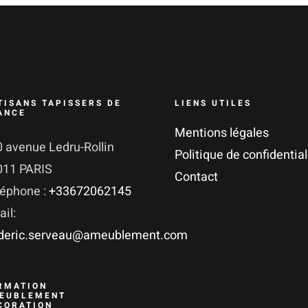
TISANS TAPISSERS DE
LIENS UTILES
ANCE
Mentions légales
 avenue Ledru-Rollin
Politique de confidential
011 PARIS
Contact
léphone :
+33672062145
il:
ederic.serveau@ameublement.com
RMATION
EUBLEMENT
CORATION