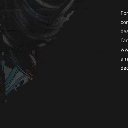
For
co
des
l’
ww
am
dec