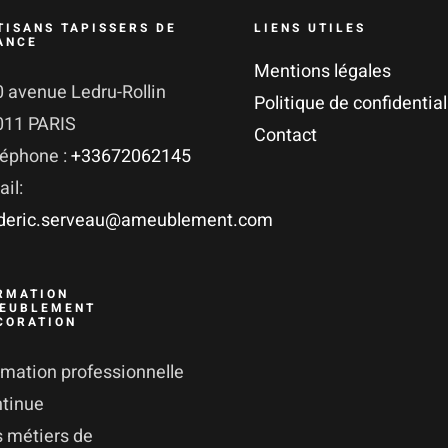
TISANS TAPISSERS DE
LIENS UTILES
ANCE
Mentions légales
 avenue Ledru-Rollin
Politique de confidential
011 PARIS
Contact
léphone :
+33672062145
il:
ederic.serveau@ameublement.com
RMATION
EUBLEMENT
CORATION
mation professionnelle
ntinue
 métiers de