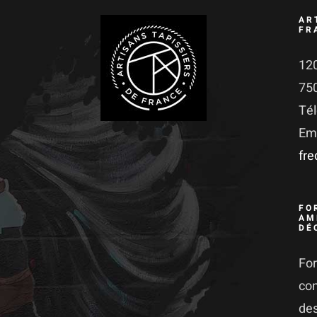
AR
FR
120
75
Té
Ema
fr
FO
AM
DÉ
For
co
des