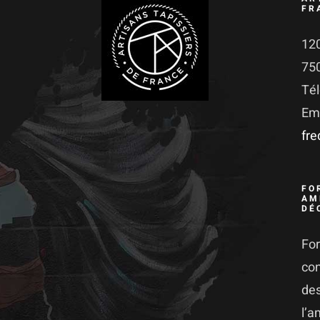
FR
120
75
Té
Ema
fr
FO
AM
DÉ
For
co
des
l’