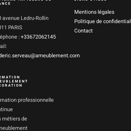
ANCE
Mentions légales
 avenue Ledru-Rollin
Politique de confidential
011 PARIS
Contact
léphone :
+33672062145
il:
ederic.serveau@ameublement.com
RMATION
EUBLEMENT
CORATION
mation professionnelle
ntinue
 métiers de
ameublement